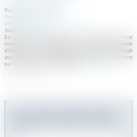
Published on :
29/01/2020
Droit immobilier
Droit commercial
/
Baux commerciaux
Source :
www.efl.fr
En cas de démembrement de la propriété d'un local
commercial, seul l'usufruitier doit payer l'indemnité
d'éviction due au locataire commercial, même si le congé
avec refus de renouvellement a été donné conjointement
par l'usufruitier et le nu-propriétaire...
Read more
ÉVOLUTION DE LA PRISE EN CHARGE
DE L’ACTIVITÉ PARTIELLE AU 1ER JUIN
2020