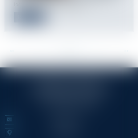
local commercial, seul l'usufruit...
Read more
<<
<
...
35
36
37
38
39
40
41
...
>
>>
RINGLÉ ROY & ASSOCIÉS
23/25 Rue Edmond Rostand CS 80006
13286 MARSEILLE CEDEX 6
Tél :
+33 (0)4 91 53 70 56
CONTACT US
LOCATE US