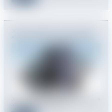
JOUR DE CARENCE : CE QUI CHANGE
AVEC L'ÉTAT D'URGENCE SANITAIRE
usqu'alors appliquée aux seules personnes mises
à l'isolement ou devant garde...