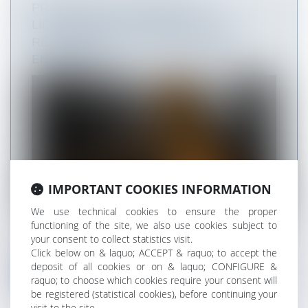
PRÉCISION EN MATIÈRE DE
LICENCIEMENT POUR ABSENCES
RÉPÉTÉES ET DÉSORGANISATION
ENTREPRISE
IMPORTANT COOKIES INFORMATION
We use technical cookies to ensure the proper
functioning of the site, we also use cookies subject to
Une salariée est engagée le 6 novembre 2000, en
your consent to collect statistics visit.
qualité de conseiller départe...
Click below on & laquo; ACCEPT & raquo; to accept the
deposit of all cookies or on & laquo; CONFIGURE &
Read more
raquo; to choose which cookies require your consent will
be registered (statistical cookies), before continuing your
visit to the site.