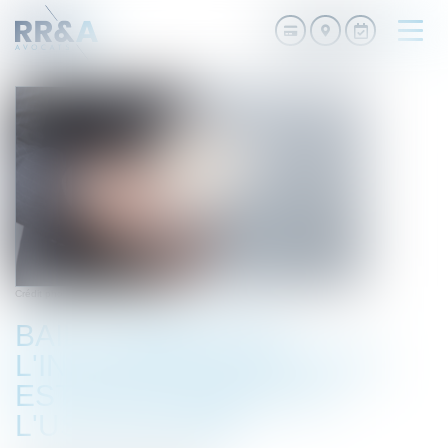
Ouvri
le
men
Crédit photo : © efl.fr
BAIL COMMERCIAL :
L'INDEMNITÉ D'ÉVICTION
EST À LA CHARGE DE
L'USUFRUITIER