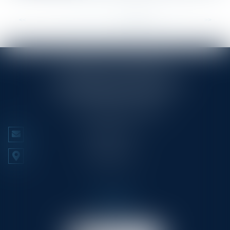
<<
<
...
52
53
54
55
56
57
58
>
>>
RINGLÉ ROY & ASSOCIÉS
23/25 Rue Edmond Rostand CS 80006
13286 MARSEILLE CEDEX 6
Tél :
+33 (0)4 91 53 70 56
CONTACT US
LOCATE US