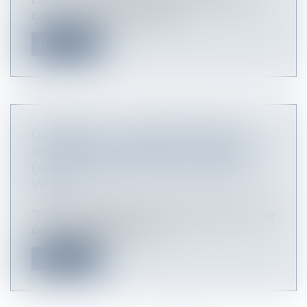
Le recours contre une sentence rendue dans le
cadre d’un arbitrage internatio...
Read more
DEFRÉNOIS - LEXTENSO ÉDITIONS -
INCIDENCES DU RETRAIT DU PERMIS
DE CONSTRUIRE OBTENU APRÈS LA
VENTE
"Par un arrêt publié du 24 novembre 2016, la Cour
de cassation décide que le...
Read more