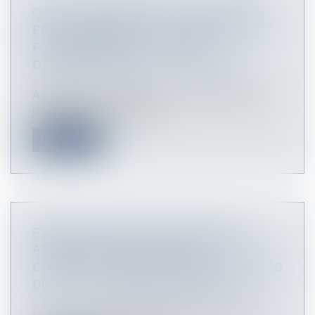
QUELLE FORMATION DU CONSEIL DE
PRUD'HOMMES FAUT-IL SAISIR POUR
FAIRE ROMPRE LE CONTRAT
D'APPRENTISSAGE ? - RF SOCIAL
Au-delà de la « période d’essai » de 45 jours, la
résiliation du contrat d’ap...
Read more
RÉSOLUTION DES LITIGES PAR UN
ARBITRAGE INTERNATIONAL : LE
CONSEIL D’ETAT EXPLIQUE LES RÈGLES
DU JEU - COMMANDE PUBLIQUE