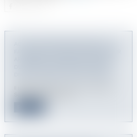
ACTION EN RECONNAISSANCE DE LA
FAUTE INEXCUSABLE DE L'EMPLOYEUR
AFFÉRENTE À UN ACCIDENT MORTEL
DU TRAVAIL OUVERTE AUX AYANTS
DROIT DU MARIN VICTIME | LEXBASE
Il résulte de l'article L. 412-8, 8° du Code de la
Sécurité sociale (N° Lexba...
Read more