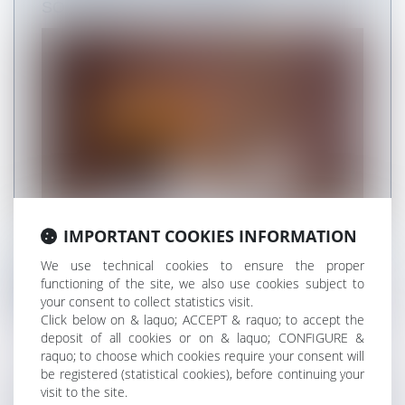
SON INVASION EN UKRAINE
Alors que les combats se déroulent depuis vingt et
IMPORTANT COOKIES INFORMATION
un jours, le plus haut tri...
We use technical cookies to ensure the proper
functioning of the site, we also use cookies subject to
Read more
your consent to collect statistics visit.
Click below on & laquo; ACCEPT & raquo; to accept the
deposit of all cookies or on & laquo; CONFIGURE &
raquo; to choose which cookies require your consent will
be registered (statistical cookies), before continuing your
visit to the site.