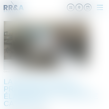
Ouvri
le
men
Crédit photo : © efl.fr
LA RÉPARATION DU
PRÉJUDICE D’ANXIÉTÉ
ÉLARGIE PAR LA COUR DE
CASSATION