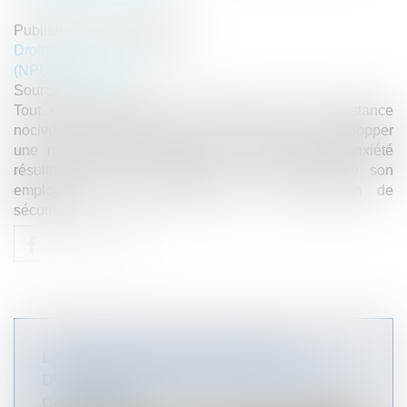
Published on :
02/10/2019
Droit du travail - Employeurs
(NPU) Droit social
Source :
www.efl.fr
Tout salarié justifiant d'une exposition à une substance
nocive ou toxique générant un fort risque de développer
une maladie grave ainsi que d'un préjudice d'anxiété
résultant d'une telle exposition, peut agir contre son
employeur pour manquement à son obligation de
sécurité...
Read more
LA RÉPARATION DU PRÉJUDICE
D’ANXIÉTÉ ÉLARGIE PAR LA COUR DE
CASSATION