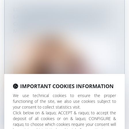
LE LICENCIEMENT EST NUL LORSQUE
LA FAUTE REPROCHÉE EST LA
CONSÉQUENCE D’UN HARCÈLEMENT
MORAL
IMPORTANT COOKIES INFORMATION
We use technical cookies to ensure the proper
functioning of the site, we also use cookies subject to
En application du Code du travail, le licenciement
your consent to collect statistics visit.
prononcé à l'encontre d'un...
Click below on & laquo; ACCEPT & raquo; to accept the
deposit of all cookies or on & laquo; CONFIGURE &
Read more
raquo; to choose which cookies require your consent will