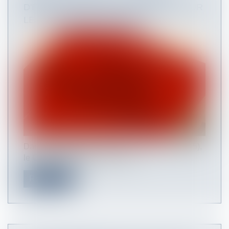
D'ETAT APPORTE DES PRÉCISIONS SUR
LE CONTENU DES OFFRES.
Dans un arrêt du 20 septembre 2019 (N°421075),
le Conseil d'Etat est venu com...
Read more