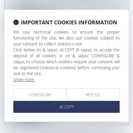
L’entreprise qui a vu son marché résilié à ses torts
exclusifs est autorisée...
IMPORTANT COOKIES INFORMATION
Read more
We use technical cookies to ensure the proper
functioning of the site, we also use cookies subject to
your consent to collect statistics visit.
Click below on & laquo; ACCEPT & raquo; to accept the
deposit of all cookies or on & laquo; CONFIGURE &
raquo; to choose which cookies require your consent will
VERS UNE HAUSSE DES INDEMNITÉS
be registered (statistical cookies), before continuing your
LÉGALES DE LICENCIEMENT -
visit to the site.
RFSOCIAL
Show more
À l’heure où nous rédigeons ces lignes,
CONFIGURE
REFUSE
l’indemnité légale de licenciement es...
ACCEPT
Read more