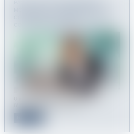
PAS DE DÉLIT DE HARCÈLEMENT
MORAL SANS CONSCIENCE D'AVOIR
CONTRIBUÉ À LA DÉGRADATION DES
CONDITIONS DE TRAVAIL
Une surcharge de travail peut caractériser
l'élément matériel du délit de har...
Read more