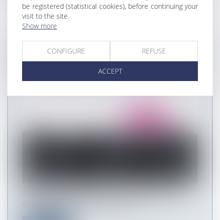
be registered (statistical cookies), before continuing your
visit to the site.
Show more
MALADIE PROFESSIONNELLE : CE QUI
CONFIGURE
REFUSE
N'EST PAS IMPUTABLE PEUT ÊTRE
ACCEPT
OPPOSABLE !
Selon la jurisprudence, en cas de succession
d'employeurs, la maladie profess...