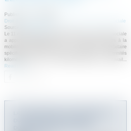
Published on :
14/04/2022
Droit du travail - Employeurs
/
Droit de la protection sociale
Source :
www.elegia.fr
Le 11 mars dernier, le Bulletin officiel de la sécurité sociale
a apporté quelques précisions bienvenues relatives à la
mobilité professionnelle, à la déduction forfaitaire
spécifique pour frais professionnels, aux indemnités
kilométriques pour les trajets domicile/lieu de travail...
Read more
LA CONTREPARTIE AU DÉPASSEMENT
DU TEMPS NORMAL DE TRAJET
DOMICILE-TRAVAIL DOIT ÊTRE