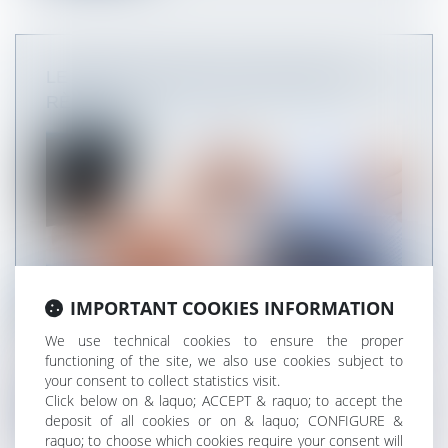
LE DUER SOUMIS À DE NOUVELLES
RÈGLES
IMPORTANT COOKIES INFORMATION
We use technical cookies to ensure the proper
Le document unique d'évaluation des risques
functioning of the site, we also use cookies subject to
(DUER) doit désormais être conser...
your consent to collect statistics visit.
Click below on & laquo; ACCEPT & raquo; to accept the
Read more
deposit of all cookies or on & laquo; CONFIGURE &
raquo; to choose which cookies require your consent will