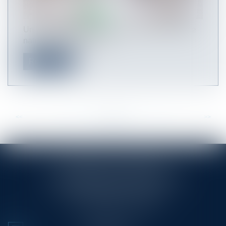
Un décret modifie la formule de calcul de l'indice
national trimestriel des l...
Read more
<<
<
...
18
19
20
21
22
23
24
...
>
>>
RINGLÉ ROY & ASSOCIÉS
23/25 Rue Edmond Rostand CS 80006
13286 MARSEILLE CEDEX 6
Tél :
+33 (0)4 91 53 70 56