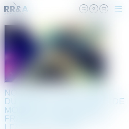
Ouvri
le
men
NOUVELLES PRÉCISIONS
DU BOSS SUR LES FRAIS DE
MOBILITÉ, LA DFS, LES
FRAIS DE TRANSPORT ET
LES TESTS COVID