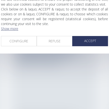
we also use cookies subject to your consent to collect statistics visit.
Click below on & laquo; ACCEPT & raquo; to accept the deposit of all
cookies or on & laquo; CONFIGURE & raquo; to choose which cookies
require your consent will be registered (statistical cookies), before
continuing your visit to the site.
Show more
FAUTE GRAVE DU SALARIÉ QUI
ACCEPT
CONFIGURE
REFUSE
TRAVAILLE POUR UN
CONCURRENT PENDANT SES
CONGÉS PAYÉS - ÉDITIONS
FRANCIS LEFEBVRE