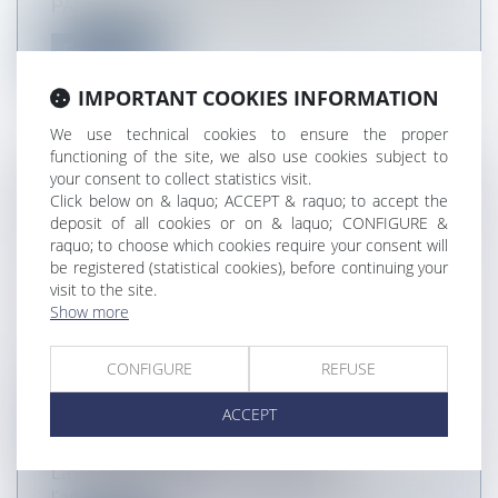
PANNIER-RUNACHER, secrétaire d...
Read more
IMPORTANT COOKIES INFORMATION
We use technical cookies to ensure the proper
functioning of the site, we also use cookies subject to
your consent to collect statistics visit.
PUBLICATION DE LA LOI ELAN
Click below on & laquo; ACCEPT & raquo; to accept the
deposit of all cookies or on & laquo; CONFIGURE &
raquo; to choose which cookies require your consent will
be registered (statistical cookies), before continuing your
visit to the site.
Show more
CONFIGURE
REFUSE
ACCEPT
La loi portant évolution du logement, de
l'aménagement et du numérique (dite...