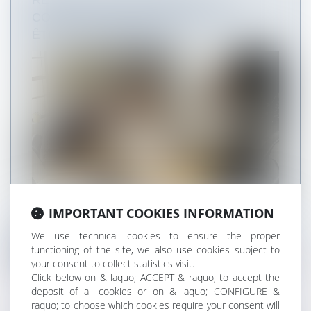
RECOURS AU TÉLÉTRAVAIL : LA
CONSULTATION DU CSE DOIT-ELLE
ÊTRE SYSTÉMATIQUE ?
Il n’est pas prévu une consultation systématique
IMPORTANT COOKIES INFORMATION
du comité social et économiq...
We use technical cookies to ensure the proper
functioning of the site, we also use cookies subject to
Read more
your consent to collect statistics visit.
Click below on & laquo; ACCEPT & raquo; to accept the
deposit of all cookies or on & laquo; CONFIGURE &
raquo; to choose which cookies require your consent will