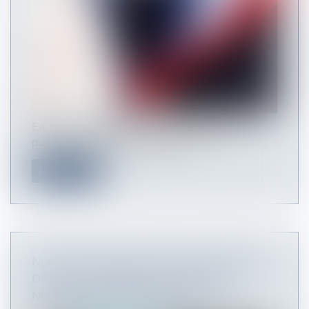
Éric Dupond-Moretti, le garde des Sceaux, a
publié le 7 septembre 2020 une ci...
Read more
NOUVEAU DISPOSITIF D’EXONÉRATION
DES COTISATIONS SOCIALES : 2
NOUVEAUX EXEMPLES CHIFFRÉS