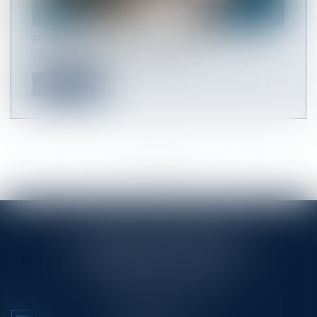
Pour les élus du comité social et économique
(CSE), le Covid-19 a entraîné en...
Read more
<<
<
...
34
35
36
37
38
39
40
...
>
>>
RINGLÉ ROY & ASSOCIÉS
23/25 Rue Edmond Rostand CS 80006
13286 MARSEILLE CEDEX 6
Tél :
+33 (0)4 91 53 70 56