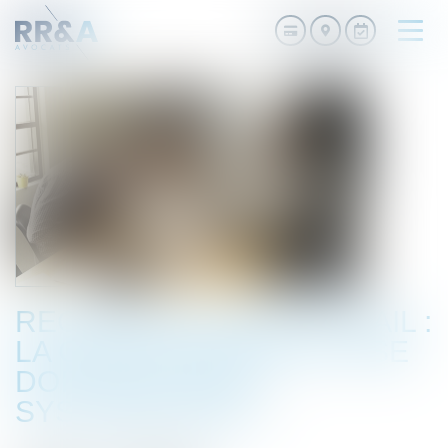
Ouvri
le
men
RECOURS AU TÉLÉTRAVAIL :
LA CONSULTATION DU CSE
DOIT-ELLE ÊTRE
SYSTÉMATIQUE ?