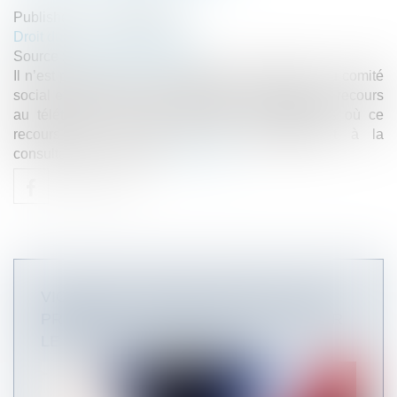
Published on :
15/09/2020
Droit du travail - Employeurs
Source :
www.editions-tissot.fr
Il n’est pas prévu une consultation systématique du comité
social et économique (CSE) lorsque l’entreprise a recours
au télétravail. Il existe cependant des situations où ce
recours doit bien donner lieu préalablement à la
consultation du comité...
Read more
VIOLENCES CONTRE LES ÉLUS : QUE
PRÉVOIT LA CIRCULAIRE PUBLIÉE PAR
LE GARDE DES SCEAUX ?