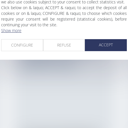
we also use cookies subject to your consent to collect statistics visit.
Click below on & laquo; ACCEPT & raquo; to accept the deposit of all
cookies or on & laquo; CONFIGURE & raquo; to choose which cookies
require your consent will be registered (statistical cookies), before
continuing your visit to the site.
Show more
RÉSOLUTION DES LITIGES PAR
ACCEPT
CONFIGURE
UN ARBITRAGE INTERNATIONAL :
REFUSE
LE CONSEIL D’ETAT EXPLIQUE
LES RÈGLES DU JEU -
COMMANDE PUBLIQUE