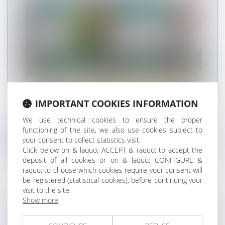
IMPORTANT COOKIES INFORMATION
De jurisprudence constante, l’action tendant à la
We use technical cookies to ensure the proper
requalification d’un contra...
functioning of the site, we also use cookies subject to
your consent to collect statistics visit.
Read more
Click below on & laquo; ACCEPT & raquo; to accept the
deposit of all cookies or on & laquo; CONFIGURE &
raquo; to choose which cookies require your consent will
be registered (statistical cookies), before continuing your
visit to the site.
Show more
L’EAU CHAUDE PEUT ÊTRE SUPPRIMÉE
TEMPORAIREMENT DES LAVABOS DANS