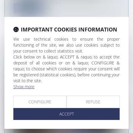
Read more
IMPORTANT COOKIES INFORMATION
We use technical cookies to ensure the proper
functioning of the site, we also use cookies subject to
WILLIAM PETERSON CERTIFIED AS
your consent to collect statistics visit.
ARBITRATOR WITH THE CMAP
Click below on & laquo; ACCEPT & raquo; to accept the
deposit of all cookies or on & laquo; CONFIGURE &
raquo; to choose which cookies require your consent will
be registered (statistical cookies), before continuing your
visit to the site.
Show more
CONFIGURE
REFUSE
ACCEPT