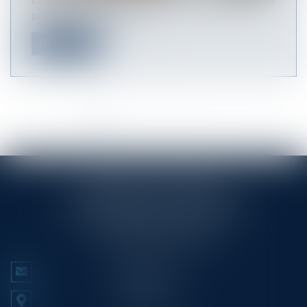
Le bail commercial est un contrat fondamental, qui
permet au locataire (le pr...
Read more
<<
<
1
2
3
4
5
6
7
>
>>
RINGLÉ ROY & ASSOCIÉS
23/25 Rue Edmond Rostand CS 80006
13286 MARSEILLE CEDEX 6
Tél :
+33 (0)4 91 53 70 56
CONTACT US
LOCATE US