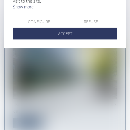
visit to the site.
Show more
LA MODÉRATION D'UNE INDEMNITÉ
CONFIGURE
REFUSE
D'OCCUPATION VALIDÉE PAR LA COUR
DE CASSATION
ACCEPT
Dans un arrêt rendu le 15 janvier 2025, la Cour de
cassation a rappelé que l'...
Read more