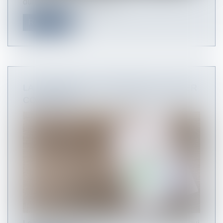
durée du bail, la chose lou...
Read more
LA FIXATION ET LA RÉVISION DU LOYER
COMMERCIAL