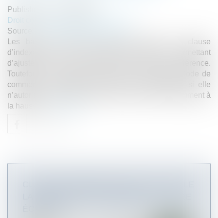
Published on :
10/06/2025
Droit commercial
/
Baux commerciaux
Source :
www.lemag-juridique.com
Les baux commerciaux peuvent contenir une clause
d’indexation (ou « clause d’échelle mobile ») permettant
d’ajuster le loyer en fonction d’un indice de référence.
Toutefois, en application de l’article L 145-39 du Code de
commerce, une telle clause devient inopposable si elle
n’autorise la variation que dans un seul sens, notamment à
la hausse...
Read more
CLAUSE D’INDEXATION ILLICITE : SEULE
LA STIPULATION PROHIBÉE PEUT ÊTRE
ÉCARTÉE