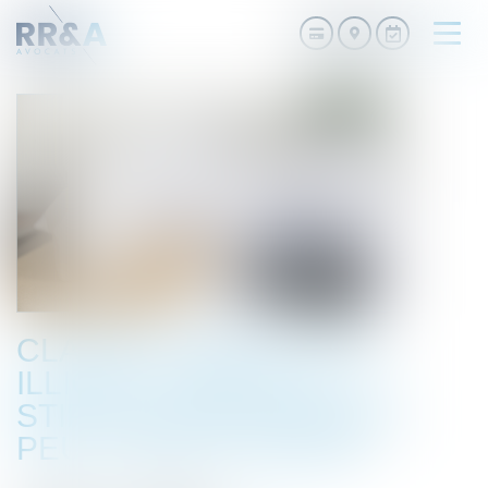
Ouvri
le
men
CLAUSE D’INDEXATION
ILLICITE : SEULE LA
STIPULATION PROHIBÉE
PEUT ÊTRE ÉCARTÉE