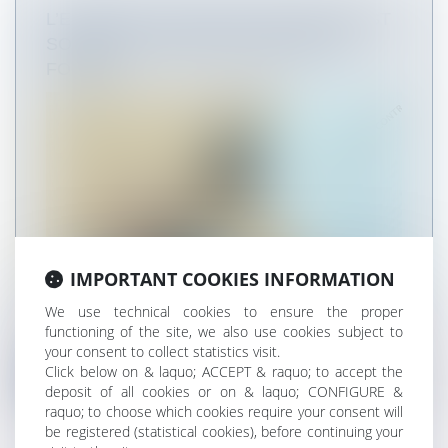
L’EXERCICE DU DROIT D’OPTION N’EST
SOUMIS À AUCUNE CONDITION DE
FORME !
IMPORTANT COOKIES INFORMATION
We use technical cookies to ensure the proper
L’article L. 145-9 du Code de commerce impose
functioning of the site, we also use cookies subject to
au bailleur, lorsqu’il délivre...
your consent to collect statistics visit.
Click below on & laquo; ACCEPT & raquo; to accept the
Read more
deposit of all cookies or on & laquo; CONFIGURE &
raquo; to choose which cookies require your consent will
be registered (statistical cookies), before continuing your