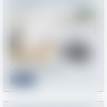
(ILC) : UN REPÈRE POUR L'ÉVOLUTION
DES LOYERS
L'indice ILC, ou indice des loyers commerciaux,
est un indicateur incontourna...
Read more