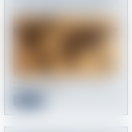
PAS L’ÉTABLISSEMENT D’UNE FILIATION
EST CONTRAIRE À L'ORDRE PUBLIC
L’enfant E... Y... est née le [...] 2014 à Paris de
Mme Y..., de nationalité...
Read more