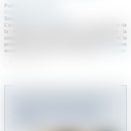
Published on :
10/12/2020
Droit international
Source :
www.actualitesdudroit.fr
L’accord entre l’Union européenne et le gouvernement de
la République populaire de Chine concernant la
coopération relative aux indications géographiques et la
protection de celles-ci est approuvé au nom de l’Union
européenne par la décision UE n° 2020/1815...
Read more
CLAUSES RÉPUTÉES NON ÉCRITES : LA
COUR DE CASSATION PRÉCISE LE
RÉGIME DES CLAUSES CONTRAIRES À
L’ARTICLE L. 145-15 DU CODE DE
COMMERCE