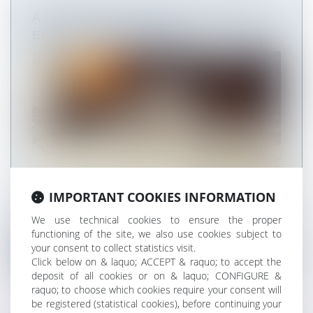
ASSURANCE DÉCENNALE VOIRIE VRD :
EXPLICATIONS ET COÛT
IMPORTANT COOKIES INFORMATION
Si vous êtes responsable de travaux de voirie,
We use technical cookies to ensure the proper
certains de vos ouvrages doive...
functioning of the site, we also use cookies subject to
your consent to collect statistics visit.
Read more
Click below on & laquo; ACCEPT & raquo; to accept the
deposit of all cookies or on & laquo; CONFIGURE &
raquo; to choose which cookies require your consent will
be registered (statistical cookies), before continuing your