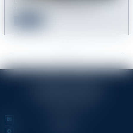
L’accord entre l’Union européenne et le
gouvernement de la République populai...
Read more
<<
<
...
31
32
33
34
35
36
37
...
>
>>
RINGLÉ ROY & ASSOCIÉS
23/25 Rue Edmond Rostand CS 80006
13286 MARSEILLE CEDEX 6
Tél :
+33 (0)4 91 53 70 56
CONTACT US
LOCATE US