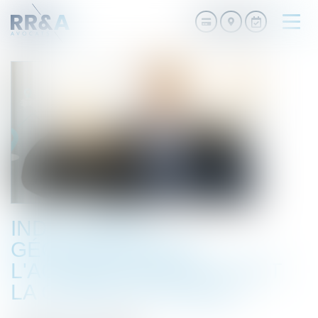
Ouvri
le
men
INDICATIONS
GÉOGRAPHIQUES :
L'ACCORD ENTRE L’UE ET
LA CHINE EST PUBLIÉ