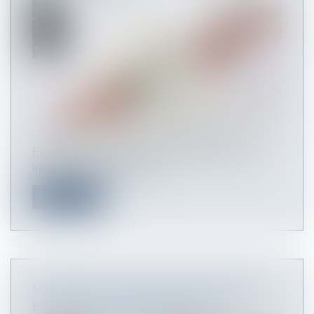
En cas de requalification de contrats de travail
irréguliers poursuivis par u...
Read more
MONÉTISATION DES JOURS DE REPOS
ET DE RTT : QUELLES SONT LES