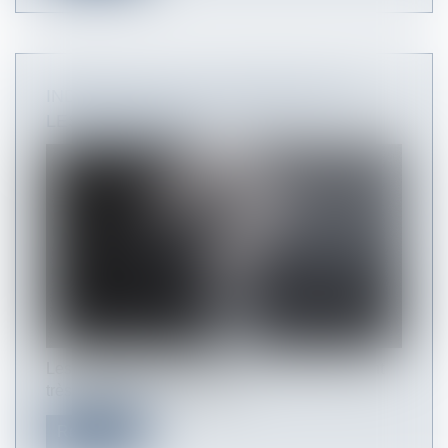
INDIQUEZ‑VOUS L’ANCIENNETÉ SUR
LES BULLETINS ?
Les mentions obligatoires du bulletin. Elles sont
très nombreuses, et listées...
Read more