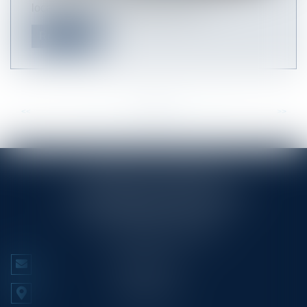
locataire de se conformer aux pres...
Read more
<<
<
...
15
16
17
18
19
20
21
...
>
>>
RINGLÉ ROY & ASSOCIÉS
23/25 Rue Edmond Rostand CS 80006
13286 MARSEILLE CEDEX 6
Tél :
+33 (0)4 91 53 70 56
CONTACT US
LOCATE US