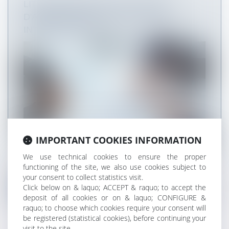
LITIGES VISÉS PAR UNE CLAUSE
D'ARBITRAGE DANS UN CONTRAT
INTERNATIONAL
IMPORTANT COOKIES INFORMATION
We use technical cookies to ensure the proper
La clause compromissoire d’un contrat
functioning of the site, we also use cookies subject to
international doit s’appliquer en cas d...
your consent to collect statistics visit.
Click below on & laquo; ACCEPT & raquo; to accept the
Read more
deposit of all cookies or on & laquo; CONFIGURE &
raquo; to choose which cookies require your consent will
be registered (statistical cookies), before continuing your
visit to the site.