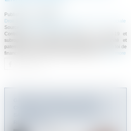
Published on :
12/10/2022
Droit du travail - Employeurs
/
Droit de la protection sociale
Source :
cabinet-rs.expert-infos.com
Contrôle Urssaf, arrêts de travail liés au Covid-19 et
subrogation des indemnités journalières maternité et
paternité sont notamment au programme du projet de loi de
financement de la Sécurité sociale pour 2023...
Read more
GARANTIE DE PASSIF : PRISE EN
CHARGE DES INDEMNITÉS DUES À UN
SALARIÉ DONT LE CONTRAT EST
REQUALIFIÉ