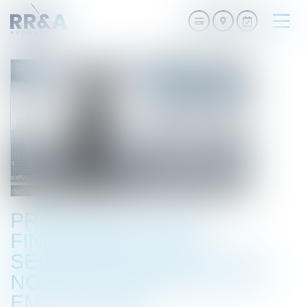
Ouvri
le
men
PROJET DE LOI DE
FINANCEMENT DE LA
SÉCURITÉ SOCIALE : LES
NOUVEAUTÉS POUR LES
EMPLOYEURS